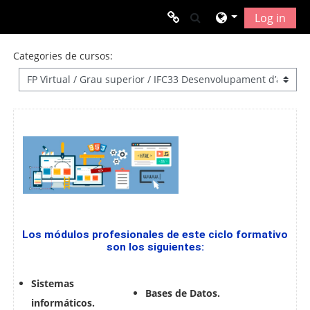
Ves al contingut principal
Commuta l'entrada 
Log in
Enllaços d'interès
Categories de cursos:
Web FP Illes balears
Gestib
TodoFP
Los módulos profesionales de este ciclo formativo
son los siguientes:
Sistemas
Bases de Datos.
informáticos.