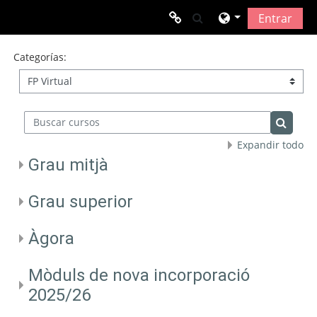
Salta al contenido principal
Selector de búsqued
Entrar
Enllaços d'interès
Categorías:
Web FP Illes balears
Buscar cursos
Gestib
Buscar 
Expandir todo
Grau mitjà
TodoFP
Grau superior
Àgora
Mòduls de nova incorporació
2025/26